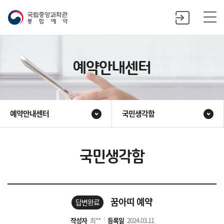
예약안내센터
예약안내센터
국민생각함
국민생각함
꿈아띠 예약
답변완료
작성자
최**
등록일
2024.03.11