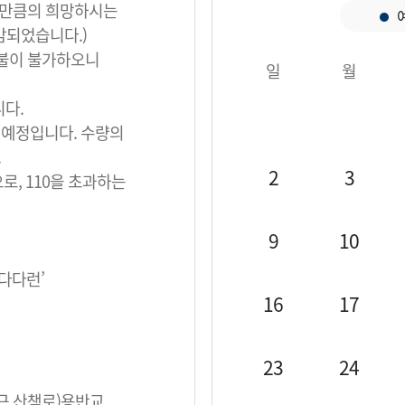
인원만큼의 희망하시는
감되었습니다.)
환불이 불가하오니
일
월
니다.
 예정입니다. 수량의
.
2
3
로, 110을 초과하는
9
10
다다다런’
16
17
23
24
인근 산책로)용반교